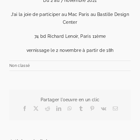
Du 2 au 7 novembre 2021
J’ai la joie de participer au Mac Paris au Bastille Design
Center
74 bd Richard Lenoir, Paris 11ème
vernissage le 2 novembre à partir de 18h
Non classé
Partager l'oeuvre en un clic
Facebook
X
Reddit
LinkedIn
WhatsApp
Tumblr
Pinterest
Vk
Email