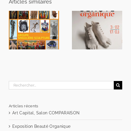
Articles similaires
91ème Salon de la
n
Exposition Beauté
société artistique
Organique
d’Etampes
Rechercher:
Articles récents
Art Capital, Salon COMPARAISON
Exposition Beauté Organique