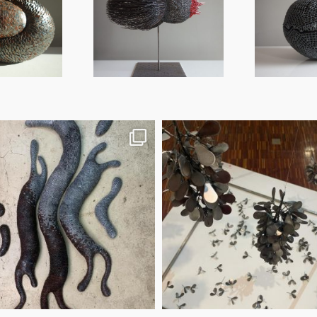
otre vue s’arrête
là, que notre
Et sous la pierre… la
gination passe
mousse
outre