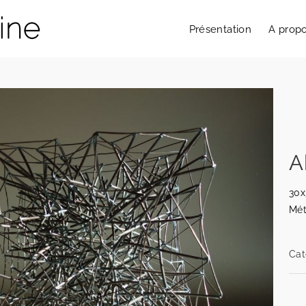
Présentation
A prop
A
30x
Mét
Cat