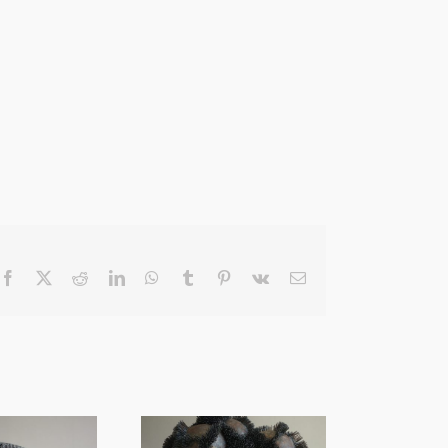
Facebook
X
Reddit
LinkedIn
WhatsApp
Tumblr
Pinterest
Vk
Email