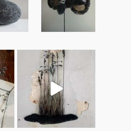
Nos courtes et
Pic et pic
vaines mémoires