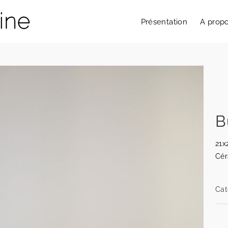
Présentation
A prop
B
21x
Cér
Cat