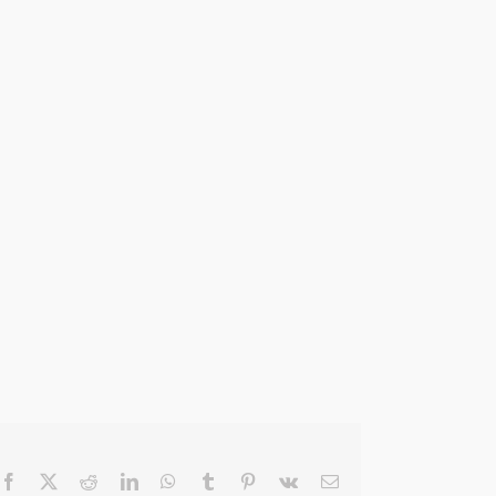
Facebook
X
Reddit
LinkedIn
WhatsApp
Tumblr
Pinterest
Vk
Email