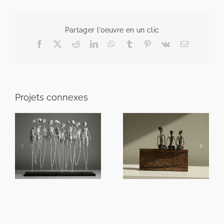
Partager l'oeuvre en un clic
Facebook
X
Reddit
LinkedIn
WhatsApp
Tumblr
Pinterest
Vk
Email
Projets connexes
Pause papotte
Poésie