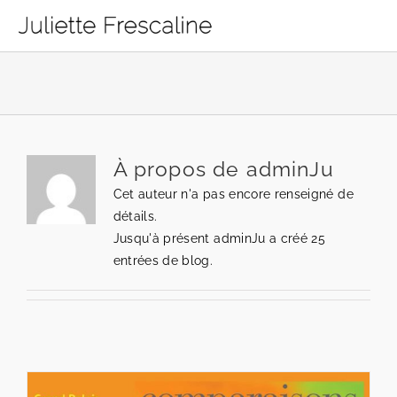
Passer
au
contenu
Présentation
Rechercher:
A propos
Galerie
À propos de adminJu
Actu
Cet auteur n'a pas encore renseigné de
détails.
Contact
Jusqu'à présent adminJu a créé 25
entrées de blog.
Matéal