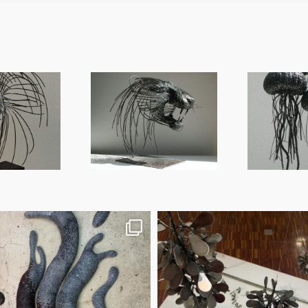
Lionne
Méduses