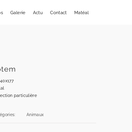
os
Galerie
Actu
Contact
Matéal
otem
40x177
al
lection particulière
égories:
Animaux