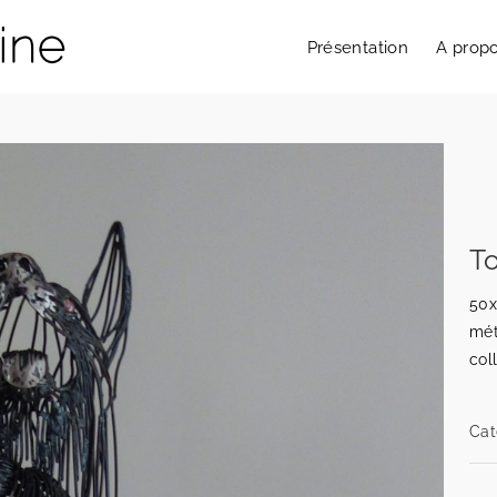
Présentation
A prop
T
50x
mét
col
Cat