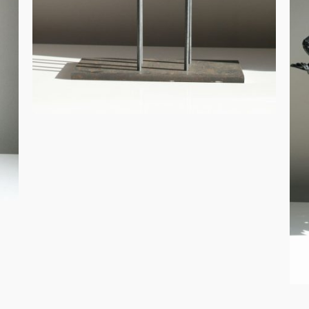
Bouc mérinos
Animaux